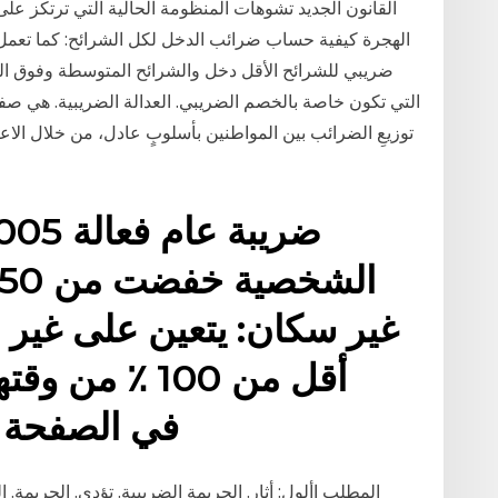
الهجرة كيفية حساب ضرائب الدخل لكل الشرائح: كما تعمل 
ضريبي للشرائح الأقل دخل والشرائح المتوسطة وفوق ال
التي تكون خاصة بالخصم الضريبي. العدالة الضريبية. هي صفةٌ
توزيعِ الضرائب بين المواطنين بأسلوبٍ عادل، من خلال الاعت
غير سكان: يتعين على غير ا
أقل من 100 ٪ 
لاستكمال الجدول N في الصفحة 
المطلب األول: أثار. الجريمة الضريبية. تؤدي. الجريمة. 