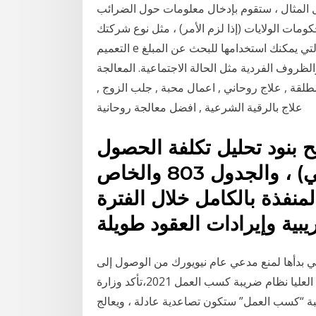
يل المثال ، ستقوم بإدخال معلومات حول الضرائب
ولايات (إذا لزم الأمر) ، مثل نوع شركتك (LLC ، S-Corp ، إلخ) وجدول الإيداع يحتوي
التعميم e أيضًا على عشرات الصفحات من الجداول الضريبية التي يمكنك استخدامها للبحث عن المبلغ
ف الفردية مثل الحالة الاجتماعية. المعالجة
مطلقة , علاج روحاني , اعمال محبة , جلب الزوج ,
علاج بالرقية الشرعية , افضل معالجة روحانية
الجدول 732 ويوضح بنود تحليل تكلفة الحصول
على الإيراد (للنشاط الخدمي) ، والجدول 803 والخاص
لمنفذة بالكامل خلال الفترة
يبية وإيرادات العقود طويلة
تي بدأها لمنع مدعي عام نيويورك من الوصول إلى
إقراراته الضريبية، إذ طلب محامياه، الثلاثاء، من المحكمة العليا نظام ضريبة كسب العمل 2021،تأكد وزارة
يبة “كسب العمل” ستكون تصاعدية عادلة ، ويعالج