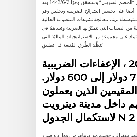
القانون الجديد تشوهات المنظومة الحالية التي ترتكز على “الخصم الضريبي” وستحقق وفرًا 2‏‏/6‏‏/1442 بعد
أيضا على تحسين الشرائح الضريبية وتحقيق وفر
متوسطة ويتم معالجة تشوهات المنظومة الحالية
 من الصفات التي تتميّزُ بها الضريبة وتساهمُ في
ماد على مجموعةٍ من الاستراتيجيات الماليّة التي
تُنظِّمُ الطُرق المُتبعة في تطبيقِ
ضريبة عام فعالة 2005 ، الإعفاءات الضريبية
الشخصية خفضت من 750 دولار إلى 600 دولار.
لمقيمين الذين يعملون
من وقتهم داخل مدينة ديترويت
2
الضريبية. إلى. حجب. مورد. هام. من. موارد وإصدار