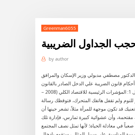
Greenman6055
جب الجداول الضريبية
by
author
 الدكتور مصطفي مدبولي وزير الإسكان والمرافق
كام قانون الضريبة علي الدخل الصادر بالقانون
رقم 91 لسنة 2005، ويأتي ذلك التعديل الجداول. الجدول 1: المؤشرات الرئيسية للاقتصاد الكلي (2008 –
للتو للنوم ولم تقفل هاتفك المتحرك، فتوقظك رسالة
 تعنيك قد تكون موجهة للمرأة مثلاً، تشعر حينها أن
تحمة، وأن عشوائية كبيرة تمارس، فإدارة تلك
اً صعباً في معادلة الحياة؛ لأنها تمثل نصف المجتمع
ريبية المناسبة. على سبيل المثال ، ستقوم بإدخال