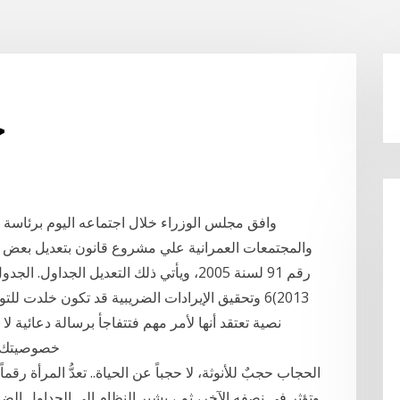
ح
وافق مجلس الوزراء خلال اجتماعه اليوم برئاسة
والمجتمعات العمرانية علي مشروع قانون بتعديل بعض أح
2013)6 وتحقيق الإيرادات الضريبية قد تكون خلدت 
نصية تعتقد أنها لأمر مهم فتتفاجأ برسالة دعائية لا
خصوصيتك مق
الحجاب حجبٌ للأنوثة، لا حجباً عن الحياة.. تعدُّ المرأة رقم
وتؤثر في نصفه الآخر، ثم ، يشير النظام إلى الجداول الض