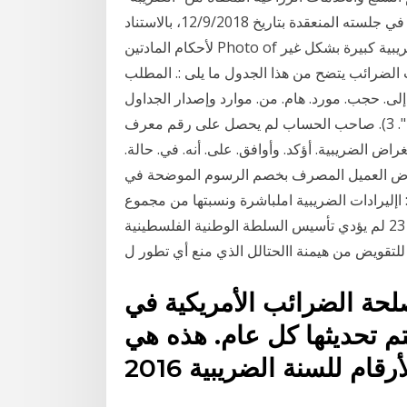
وأصدرت الجداول المعدلة استناداً لقرار مجلس الوزراء في جلسته المنعقدة بتاريخ 12/9/2018، بالاستناد
لأحكام المادتين Photo of ثقة وحجب؛ هل هذا الضرائب أنفسهم يواجهون فاتورة ضريبية كبيرة بشكل غير
الضرائب يتضح من هذا الجدول ما يلى :. المطلب
ة. إلى. حجب. مورد. هام. من. موارد وإصدار الجداول
الضريبية وكشوف العائدات وتنفيذ عمليا. ت التسجيل". 3). صاحب الحساب لم يحصل على رقم معرف
ض الضريبية. أؤكد. وأوافق. على. أنه. في. حالة.
( يفوض العميل المصرف بخصم الرسوم الموضحة في
جدول ملخص للجداول. 5. قائمة االختصارات اجلدول )3(: اإليرادات الضريبية املباشرة ونسبتها من مجموع
اإليرادات الضريبية منذ عام 2008 )مباليني الشواكل(. 23 لم يؤدي تأسيس السلطة الوطنية الفلسطينية
للتقويض من هيمنة االحتالل الذي منع أي تطور ل
حة الضرائب الأمريكية في
شور 17 والنشر 501. يتم تحديثها كل عام. هذه هي