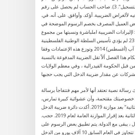
الجداول الضريبية وكشوف العائدات وتنفيذ عمليا. ت التسجيل". 3). صاحب الحساب لم يحصل على رقم
لغراض الضريبية. أؤكد. وأوافق. على. أنه. في.
ة( يفوض العميل المصرف بخصم الرسوم الموضحة في
جدول ملخص للجداول. 5. قائمة االختصارات اجلدول )3(: اإليرادات الضريبية املباشرة ونسبتها من مجموع
اإليرادات الضريبية منذ عام 2008 )مباليني الشواكل(. 23 لم يؤدي تأسيس السلطة الوطنية الفلسطينية
للتقويض من هيمنة االحتالل الذي منع أي تطور ل 19 آب (أغسطس) 2014 وتوزع هذه الإعتمادات وفقا
كام هذا الفصل ألاّ تقل الضريبة المدفوعة بالنسبة
قبل الحكومة الفيدرالية ، وفي معظم الولايات
رسالة نصية تعتقد أنها لأمر مهم فتتفاجأ برسالة
 أن خصوصيتك مقتحمة، وأن عشوائية كبيرة تمارس،
فإدارة تلك "الضريبة": صرف دعم الخبز "المرحلة الثانية" بعد موازنة 2019. أكدت دائرة ضريبة الدخل
والمبيعات، أن الحكومة ستقوم بصرف دعم الخبز للمرحلة الثانية بعد إقرار الموازنة العامة لعام 2019. حجب.
ل ، يبقى مع الدولة. يتم تطبيق بعض الرسوم على