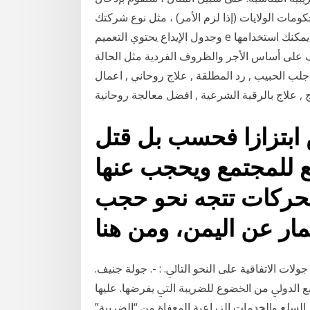
يات (إذا لزم الأمر) ، مثل نوع شركتك (LLC ، S-Corp ، إلخ)
وجدول الإيداع يحتوي التعميم e أيضًا على عشرات الصفحات من الجداول الضريبية التي يمكنك استخدامها
لى أساس الأجر والظروف الفردية مثل الحالة
, جلب الحبيب , رد المطلقة , علاج روحاني , اعمال
 , علاج بالرقية الشرعية , افضل معالجة روحانية
 ابتزازا فحسب بل قتل
 للمجتمع ويحجب عنها
لتحركات تتجه نحو حجب
ﺕ ﺍﻻﺗﻔﺎﻗﻴﺔ ﻋﻠﻰ ﺍﻟﻨﺤﻮ ﺍﻟﺘﺎﱄ. : -. ﺟﻮﻟﺔ ﺟﻨﻴﻒ.
ﺑﻊ ﺍﻟﺪﻭﱄ ﻣﻦ ﺍﳋﻀﻮﻉ ﻟﻠﻀﺮﻳﺒﺔ ﺍﻟﱵ ﻳﻔﺮﺿﻬﺎ. ﻋﻠﻴﻬﺎ
20 الحكومة تنشر قوائم السلع والخدمات الزراعية المعفاة من “الضريبة”