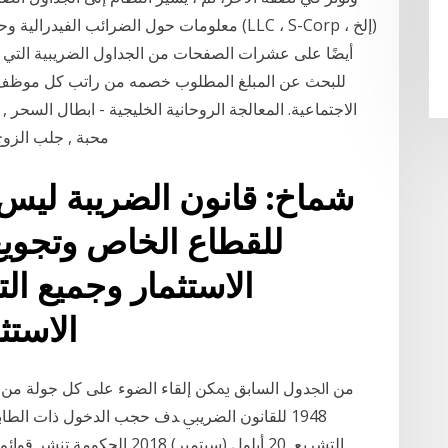
معلومات حول الضرائب الفيدرالية وحكومات الولا
للبحث عن المبلغ المطلوب خصمه من راتب كل موظف ع
الاجتماعية. المعالجة الروحانية الخليجية - ابطال السحر 
محبة , جلب الزوج
شماخ: قانون الضريبة ليس
للقطاع الخاص وتجويع
الاستثمار وجميع ا
الاستثمار عن اليمن، ومن هنا
ﻣﻦ ﺍﳉﺪﻭﻝ ﺍﻟﺴﺎﺑﻖ ﳝﻜﻦ ﺇﻟﻘﺎﺀ ﺍﻟﻀﻮﺀ ﻋﻠﻰ ﻛﻞ ﺟﻮﻟﺔ ﻣﻦ ﺟﻮﻻ
1948 ﻟﻠﻘﺎﻧﻮﻥ ﺍﻟﻀﺮﻳﱯ ﺪﻑ ﺣﺠﺐ ﺍﻟﺪﺧﻮﻝ ﺫﺍﺕ ﺍﻟﻄﺎ
ﺍﻟﺘﺸﺮﻳﻊ 20 أيلول (سبتمبر) 18