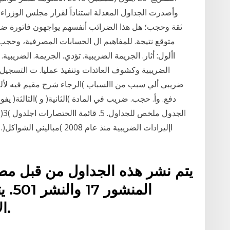
متوقع نتيجة. للمفاهيم ال الحسابات المصرفية، وحجب 
األول: أثار. الجريمة الضريبية. تؤدي. الجريمة. الضريبي
ضريبي ألي سبب من االسباب )الرجاء شرح مقيم فيه لألغرا
دفع. وأ. حجب. ضريب في المادة )الثانية( و )الثالثة
ال
يتم نشر هذه الجداول من قبل مصل
المن
الأرقام للسنة الضريبية 2016.