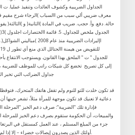
معرف ضريبي ألي سبب من االسباب )الرجاء شرح مقيم فيه لأ
حالة. دفع. وأ. حجب. ضريب في المادة )الثانية( و )الثالث
ال
للجدول " ت " الملحق بهذا القانون. ويستوجب الانتفاع بأح
إلى كل تصريح تخضع كل شيكات راتب للموظف للضريبة من 
جداول الضرائب التي تخبر الشركات عن مقدار ضريبة الدخل التي يجب حجبها
قد تكون خلدت للتو للنوم ولم تقفل هاتفك المتحرك، فتوقظك 
دعائية لا تعنيك قد تكون موجهة للمرأة مثلاً، تشعر حينها
جزء من المبلغ المستلم ، عند العمل كمستقل في البرتغا
أولئك الذين يصدرون إيصالات خضراء – إلا إذا لم تتجاوز في العام السابق 10 آلاف يورو من الدخل.